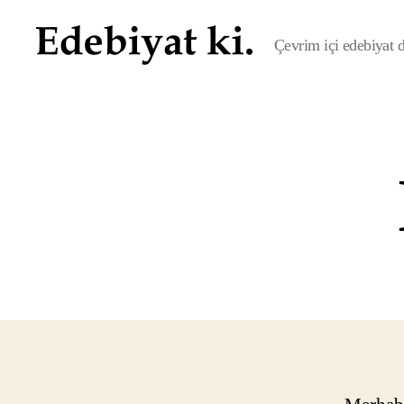
Çevrim içi edebiyat de
Edebiyat
ki.