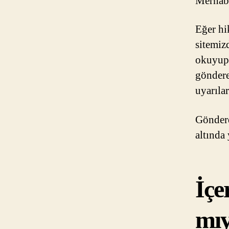
Merhab
Eğer hi
sitemiz
okuyup 
göndere
uyarılar
Gönderd
altında
İçe
mı