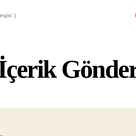
rgisi :)
İçerik Gönde