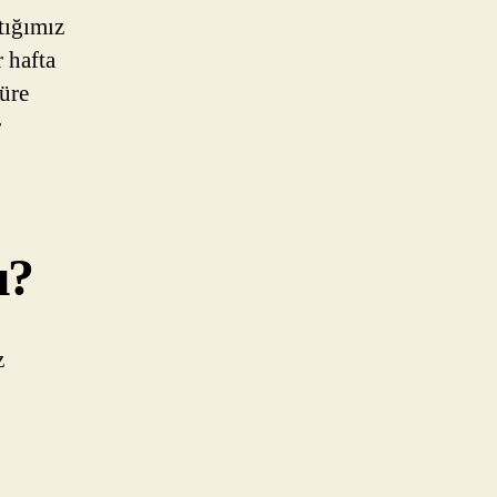
tığımız
 hafta
süre
r
ı?
z