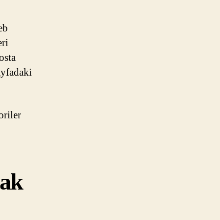
eb
eri
osta
ayfadaki
oriler
cak