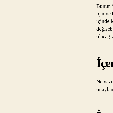
Bunun i
için ve
içinde i
değişeb
olacağı
İçe
Ne yazı
onaylan