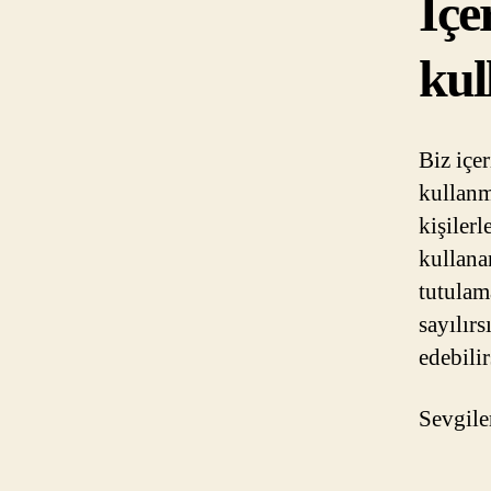
İçe
kul
Biz içe
kullanm
kişilerl
kullana
tutulam
sayılır
edebilir
Sevgile