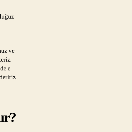
uluğuz
nuz ve
eriz.
de e-
eririz.
ır?