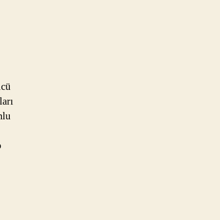
ncü
ları
mlu
p