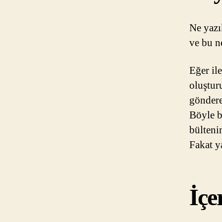
Ne yazı
ve bu n
Eğer il
oluştur
göndere
Böyle b
bülteni
Fakat y
İçe