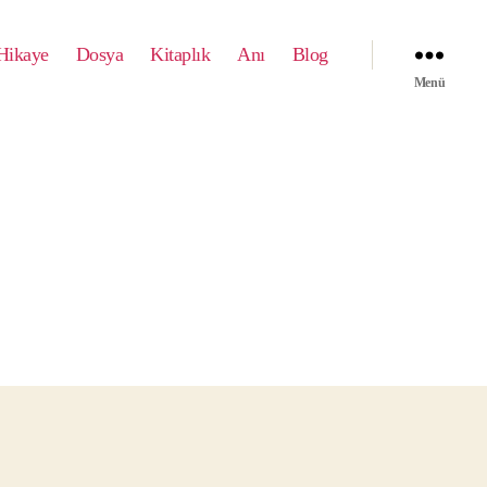
Hikaye
Dosya
Kitaplık
Anı
Blog
Menü