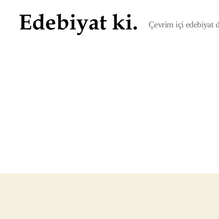
Çevrim içi edebiyat de
Edebiyat
ki.