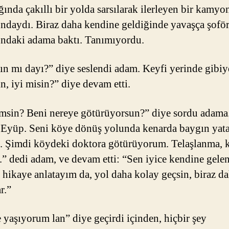
ında çakıllı bir yolda sarsılarak ilerleyen bir kamy
ndaydı. Biraz daha kendine geldiğinde yavaşça şofö
ndaki adama baktı. Tanımıyordu.
n mı dayı?” diye seslendi adam. Keyfi yerinde gibiy
n, iyi misin?” diye devam etti.
msin? Beni nereye götürüyorsun?” diye sordu adama
Eyüp. Seni köye dönüş yolunda kenarda baygın yat
 Şimdi köydeki doktora götürüyorum. Telaşlanma, k
.” dedi adam, ve devam etti: “Sen iyice kendine gele
r hikaye anlatayım da, yol daha kolay geçsin, biraz d
r.”
 yaşıyorum lan” diye geçirdi içinden, hiçbir şey