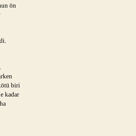
onun ön
r
di.
.
arken
ötü biri
ne kadar
aha