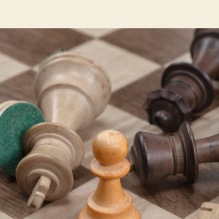
yazarı
tarihi