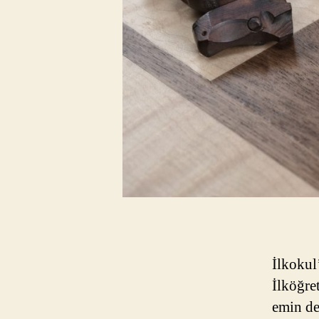
İlkokul
İlköğre
emin de