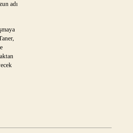
zun adı
ışmaya
Taner,
ce
zaktan
vecek