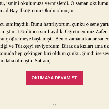
ü, ismini okulumuza vermişlerdi. O zaman okulumu
smail Bay İlköğretim Okulu olmuştu.
ü sınıftaydık. Bunu hatırlıyorum, çünkü o sene yar
amıştım. Dördüncü sınıftaydık. Öğretmenimiz Zafer 
tranç öğretmeye başlamıştı. Ben o zamana kadar sade
iği ve Türkçeyi seviyordum. Biraz da kızları ama u
 konuda hep çekingen biri oldum çünkü. Şimdi ise se
im daha olmuştu: Satranç!
“İkincilik”
OKUMAYA DEVAM ET