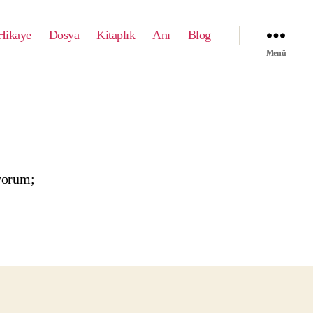
Hikaye
Dosya
Kitaplık
Anı
Blog
Menü
yorum;