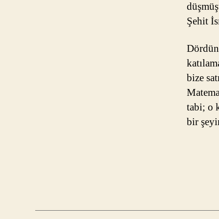
düşmüşt
Şehit İ
Dördünc
katılam
bize sa
Matemat
tabi; o
bir şey