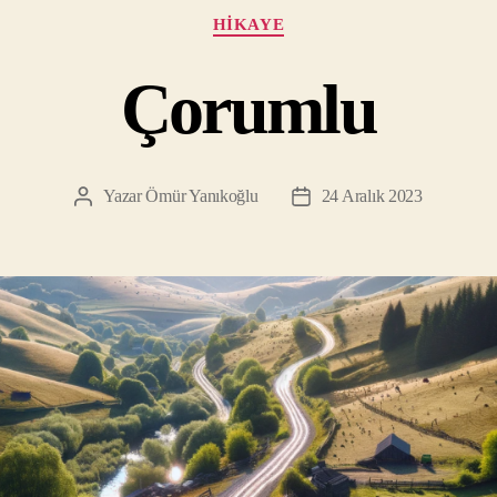
Kategoriler
HIKAYE
Çorumlu
Yazar
Ömür Yanıkoğlu
24 Aralık 2023
Yazının
Yazı
yazarı
tarihi