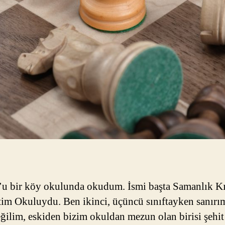
’u bir köy okulunda okudum. İsmi başta Samanlık Kı
tim Okuluydu. Ben ikinci, üçüncü sınıftayken sanırı
ğilim, eskiden bizim okuldan mezun olan birisi şehit