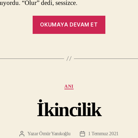
mıyordu. “Olur” dedi, sessizce.
“Çorumlu”
OKUMAYA DEVAM ET
Kategoriler
ANI
İkincilik
Yazar
Ömür Yanıkoğlu
1 Temmuz 2021
Yazının
Yazı