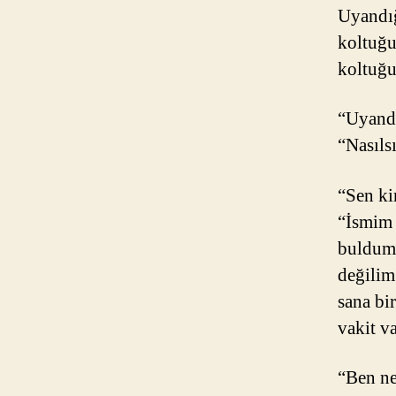
Uyandığ
koltuğu
koltuğu
“Uyandı
“Nasılsı
“Sen ki
“İsmim 
buldum.
değilim
sana bi
vakit va
“Ben ne