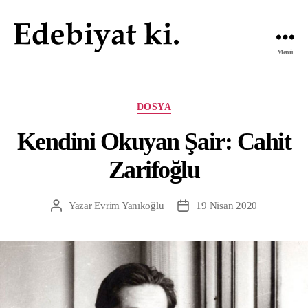
Menü
Edebiyat
ki.
Kategoriler
DOSYA
Kendini Okuyan Şair: Cahit
Zarifoğlu
Yazar
Evrim Yanıkoğlu
19 Nisan 2020
Yazının
Yazı
yazarı
tarihi