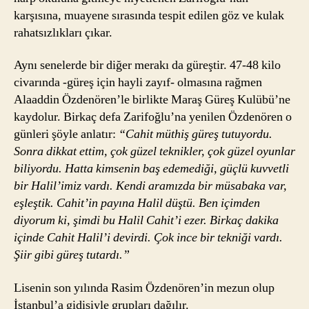
karşısına, muayene sırasında tespit edilen göz ve kulak
rahatsızlıkları çıkar.
Aynı senelerde bir diğer merakı da güreştir. 47-48 kilo
civarında -güreş için hayli zayıf- olmasına rağmen
Alaaddin Özdenören’le birlikte Maraş Güreş Kulübü’ne
kaydolur. Birkaç defa Zarifoğlu’na yenilen Özdenören o
günleri şöyle anlatır:
“Cahit müthiş güreş tutuyordu.
Sonra dikkat ettim, çok güzel teknikler, çok güzel oyunlar
biliyordu. Hatta kimsenin baş edemediği, güçlü kuvvetli
bir Halil’imiz vardı. Kendi aramızda bir müsabaka var,
eşleştik. Cahit’in payına Halil düştü. Ben içimden
diyorum ki, şimdi bu Halil Cahit’i ezer. Birkaç dakika
içinde Cahit Halil’i devirdi. Çok ince bir tekniği vardı.
Şiir gibi güreş tutardı.”
Lisenin son yılında Rasim Özdenören’in mezun olup
İstanbul’a gidişiyle grupları dağılır.