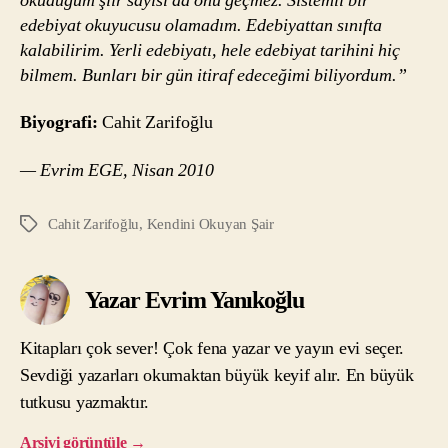
okuduğum şiir sayısı da onu geçmez. Sistemli bir
edebiyat okuyucusu olamadım. Edebiyattan sınıfta
kalabilirim. Yerli edebiyatı, hele edebiyat tarihini hiç
bilmem. Bunları bir gün itiraf edeceğimi biliyordum.”
Biyografi:
Cahit Zarifoğlu
— Evrim EGE, Nisan 2010
Cahit Zarifoğlu
,
Kendini Okuyan Şair
Etiketler
Yazar Evrim Yanıkoğlu
Kitapları çok sever! Çok fena yazar ve yayın evi seçer.
Sevdiği yazarları okumaktan büyük keyif alır. En büyük
tutkusu yazmaktır.
Arşivi görüntüle
→