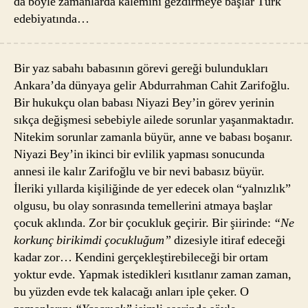
da böyle zamanlarda kalemini gezdirmeye başlar Türk
edebiyatında…
Bir yaz sabahı babasının görevi gereği bulundukları
Ankara’da dünyaya gelir Abdurrahman Cahit Zarifoğlu.
Bir hukukçu olan babası Niyazi Bey’in görev yerinin
sıkça değişmesi sebebiyle ailede sorunlar yaşanmaktadır.
Nitekim sorunlar zamanla büyür, anne ve babası boşanır.
Niyazi Bey’in ikinci bir evlilik yapması sonucunda
annesi ile kalır Zarifoğlu ve bir nevi babasız büyür.
İleriki yıllarda kişiliğinde de yer edecek olan “yalnızlık”
olgusu, bu olay sonrasında temellerini atmaya başlar
çocuk aklında. Zor bir çocukluk geçirir. Bir şiirinde:
“Ne
korkunç birikimdi çocukluğum”
dizesiyle itiraf edeceği
kadar zor… Kendini gerçekleştirebileceği bir ortam
yoktur evde. Yapmak istedikleri kısıtlanır zaman zaman,
bu yüzden evde tek kalacağı anları iple çeker. O