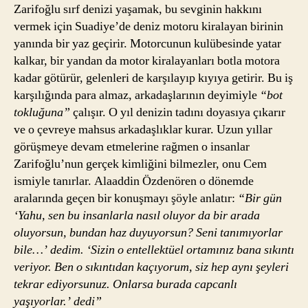
Zarifoğlu sırf denizi yaşamak, bu sevginin hakkını
vermek için Suadiye’de deniz motoru kiralayan birinin
yanında bir yaz geçirir. Motorcunun kulübesinde yatar
kalkar, bir yandan da motor kiralayanları botla motora
kadar götürür, gelenleri de karşılayıp kıyıya getirir. Bu iş
karşılığında para almaz, arkadaşlarının deyimiyle
“bot
tokluğuna”
çalışır. O yıl denizin tadını doyasıya çıkarır
ve o çevreye mahsus arkadaşlıklar kurar. Uzun yıllar
görüşmeye devam etmelerine rağmen o insanlar
Zarifoğlu’nun gerçek kimliğini bilmezler, onu Cem
ismiyle tanırlar. Alaaddin Özdenören o dönemde
aralarında geçen bir konuşmayı şöyle anlatır:
“Bir gün
‘Yahu, sen bu insanlarla nasıl oluyor da bir arada
oluyorsun, bundan haz duyuyorsun? Seni tanımıyorlar
bile…’ dedim. ‘Sizin o entellektüel ortamınız bana sıkıntı
veriyor. Ben o sıkıntıdan kaçıyorum, siz hep aynı şeyleri
tekrar ediyorsunuz. Onlarsa burada capcanlı
yaşıyorlar.’ dedi”