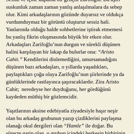
suskunluk zaman zaman yanlış anlaşılmalara da sebep
olur. Kimi arkadaşlarının gözünde duyarsız ve oldukça
vurdumduymaz bir görüntü oluşturur sessiz hali.
Yanlarında olduğu halde sohbetlerine iştirak etmemesi
bu yanlış fikrin oluşmasında büyük bir etken olur.
Arkadaşları Zarifoğlu’nun durgun ve sürekli düşünen
halini karşılayan bir lakap da bulurlar ona:
“Aristo
Cahit.”
Kendilerini dinlemediğini, umursamadığını
düşünen bazı arkadaşları, o yıllarda yaşadıkları,
paylaştıkları çoğu olaya Zarifoğlu’nun şiirlerinde ya da
günlüklerinde rastlayınca şaşıracaklardır. Zira Aristo
Cahit; neredeyse her duyduğunu, her gördüğünü
kaydeden müthiş bir gözlemcidir.
Yaşıtlarının aksine edebiyatla ziyadesiyle haşır neşir
olan bu arkadaş grubunun yazıp çizdiklerini paylaşma
olanağı okul dergileri olan
“Hamle”
ile doğar. Bu
süreçte garip olan, o grubun içindeki herkesin birbirinin