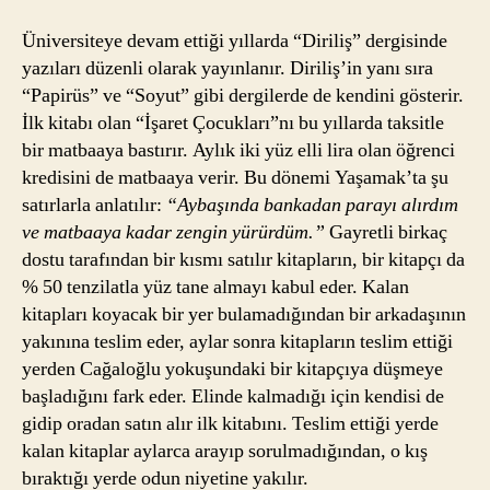
Üniversiteye devam ettiği yıllarda “Diriliş” dergisinde
yazıları düzenli olarak yayınlanır. Diriliş’in yanı sıra
“Papirüs” ve “Soyut” gibi dergilerde de kendini gösterir.
İlk kitabı olan “İşaret Çocukları”nı bu yıllarda taksitle
bir matbaaya bastırır. Aylık iki yüz elli lira olan öğrenci
kredisini de matbaaya verir. Bu dönemi Yaşamak’ta şu
satırlarla anlatılır:
“Aybaşında bankadan parayı alırdım
ve matbaaya kadar zengin yürürdüm.”
Gayretli birkaç
dostu tarafından bir kısmı satılır kitapların, bir kitapçı da
% 50 tenzilatla yüz tane almayı kabul eder. Kalan
kitapları koyacak bir yer bulamadığından bir arkadaşının
yakınına teslim eder, aylar sonra kitapların teslim ettiği
yerden Cağaloğlu yokuşundaki bir kitapçıya düşmeye
başladığını fark eder. Elinde kalmadığı için kendisi de
gidip oradan satın alır ilk kitabını. Teslim ettiği yerde
kalan kitaplar aylarca arayıp sorulmadığından, o kış
bıraktığı yerde odun niyetine yakılır.