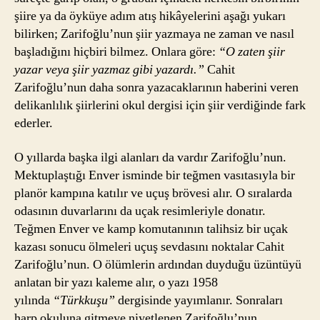
şiire ya da öyküye adım atış hikâyelerini aşağı yukarı
bilirken; Zarifoğlu’nun şiir yazmaya ne zaman ve nasıl
başladığını hiçbiri bilmez. Onlara göre:
“O zaten şiir
yazar veya şiir yazmaz gibi yazardı.”
Cahit
Zarifoğlu’nun daha sonra yazacaklarının haberini veren
delikanlılık şiirlerini okul dergisi için şiir verdiğinde fark
ederler.
O yıllarda başka ilgi alanları da vardır Zarifoğlu’nun.
Mektuplaştığı Enver isminde bir teğmen vasıtasıyla bir
planör kampına katılır ve uçuş brövesi alır. O sıralarda
odasının duvarlarını da uçak resimleriyle donatır.
Teğmen Enver ve kamp komutanının talihsiz bir uçak
kazası sonucu ölmeleri uçuş sevdasını noktalar Cahit
Zarifoğlu’nun. O ölümlerin ardından duyduğu üzüntüyü
anlatan bir yazı kaleme alır, o yazı 1958
yılında
“Türkkuşu”
dergisinde yayımlanır. Sonraları
harp okuluna gitmeye niyetlenen Zarifoğlu’nun