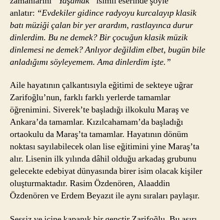
zamanlarını
“Yaşamak”
isimli eserinde şöyle
anlatır:
“Evdekiler gidince radyoyu kurcalayıp klasik
batı müziği çalan bir yer arardım, rastlayınca durur
dinlerdim. Bu ne demek? Bir çocuğun klasik müzik
dinlemesi ne demek? Anlıyor değildim elbet, bugün bile
anladığımı söyleyemem. Ama dinlerdim işte.”
Aile hayatının çalkantısıyla eğitimi de sekteye uğrar
Zarifoğlu’nun, farklı farklı yerlerde tamamlar
öğrenimini. Siverek’te başladığı ilkokulu Maraş ve
Ankara’da tamamlar. Kızılcahamam’da başladığı
ortaokulu da Maraş’ta tamamlar. Hayatının dönüm
noktası sayılabilecek olan lise eğitimini yine Maraş’ta
alır. Lisenin ilk yılında dâhil olduğu arkadaş grubunu
gelecekte edebiyat dünyasında birer isim olacak kişiler
oluşturmaktadır. Rasim Özdenören, Alaaddin
Özdenören ve Erdem Beyazıt ile aynı sıraları paylaşır.
Sessiz ve içine kapanık bir gençtir Zarifoğlu. Bu aşırı