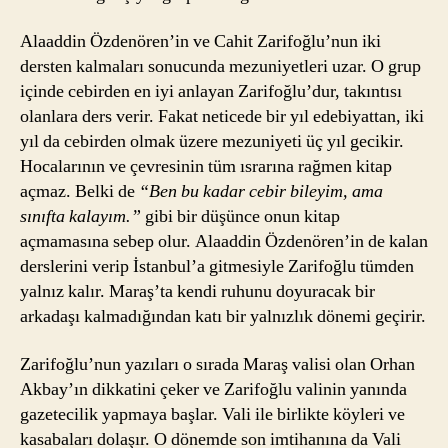
Alaaddin Özdenören’in ve Cahit Zarifoğlu’nun iki
dersten kalmaları sonucunda mezuniyetleri uzar. O grup
içinde cebirden en iyi anlayan Zarifoğlu’dur, takıntısı
olanlara ders verir. Fakat neticede bir yıl edebiyattan, iki
yıl da cebirden olmak üzere mezuniyeti üç yıl gecikir.
Hocalarının ve çevresinin tüm ısrarına rağmen kitap
açmaz. Belki de
“Ben bu kadar cebir bileyim, ama
sınıfta kalayım.”
gibi bir düşünce onun kitap
açmamasına sebep olur. Alaaddin Özdenören’in de kalan
derslerini verip İstanbul’a gitmesiyle Zarifoğlu tümden
yalnız kalır. Maraş’ta kendi ruhunu doyuracak bir
arkadaşı kalmadığından katı bir yalnızlık dönemi geçirir.
Zarifoğlu’nun yazıları o sırada Maraş valisi olan Orhan
Akbay’ın dikkatini çeker ve Zarifoğlu valinin yanında
gazetecilik yapmaya başlar. Vali ile birlikte köyleri ve
kasabaları dolaşır. O dönemde son imtihanına da Vali